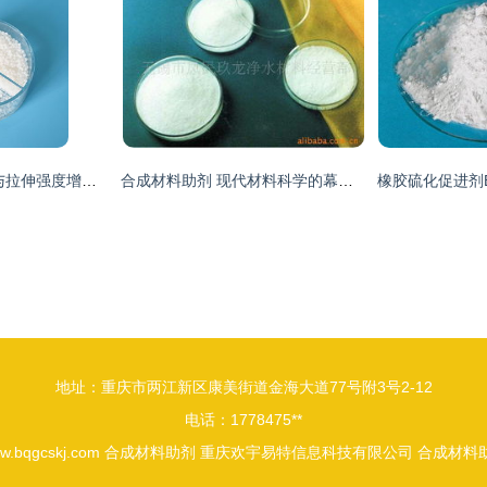
PE塑料吹膜增韧剂与拉伸强度增强剂 价格、厂家、图片及合成材料助剂全面解析
合成材料助剂 现代材料科学的幕后功臣
地址：重庆市两江新区康美街道金海大道77号附3号2-12
电话：1778475**
w.bqgcskj.com
合成材料助剂
重庆欢宇易特信息科技有限公司
合成材料