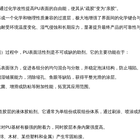
过化学改性提高PU表面的自由能，使其从“疏胶”变为“亲胶”。
形成一个化学和物理性质兼容的过渡层，极大地增强了界面间的化学键合
地耐受环境温度变化、湿气侵蚀和长期应力，显著提升最终产品的可靠性
刷）过程中，PU表面活性剂是不可或缺的助剂。它的主要功能在于：
系表面张力，促进各组分的均匀混合与分散，并稳定泡沫结构，防止塌陷
润湿铺展能力，消除缩孔、鱼眼等缺陷，获得平整光滑的涂层。
抗菌、增滑或防粘等附加性能，拓宽其应用范围。
粘性胶层的液体胶粘剂。它通常为单组份或双组份体系，通过刷涂、喷涂或
保对PU基材有极强的附着力，同时胶层本身内聚强度高。
绵、木材、某些塑料和金属）产生牢固粘接。