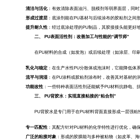
清洁与活化
：有效清除表面油污、脱模剂等弱界面层，同时通
形成过渡层
：底涂剂能在PU基材与后续涂布的胶粘剂之间
提升耐久性
：经过底涂处理的PU制品，其胶接接头能更好
二、 PU表面活性剂：改善加工与性能的“调节师”
在PU材料的合成（如发泡）或后续处理（如涂层、印
乳化与稳定
：在生产水性PU分散体或泡沫时，它能降低体
流平与润湿
：在PU涂料或胶粘剂涂布时，改善其对基材的
功能改性
：一些特种表面活性剂还能赋予PU材料抗静电、
三、 PU背胶水：实现直接粘接的“粘合剂”
PU背胶水是专门用于在PU材料背面直接形成一层强
专一匹配性
：其配方针对PU材料的化学特性进行优化，确
广泛的粘接对象
：形成的胶膜能与多种被粘物（如皮革、海