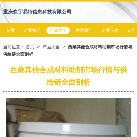
重庆欢宇易特信息科技有限公司
首页
企业简介
产品大全
联系我们
企业信息
访客
>
>
当前位置：
首页
产品大全
西藏其他合成材料助剂市场行情与
供给链全面剖析
西藏其他合成材料助剂市场行情与供
给链全面剖析